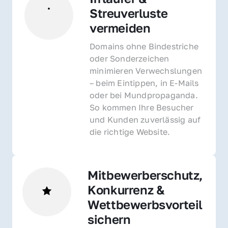
Streuverluste 
vermeiden
Domains ohne Bindestriche 
oder Sonderzeichen 
minimieren Verwechslungen 
– beim Eintippen, in E-Mails 
oder bei Mundpropaganda. 
So kommen Ihre Besucher 
und Kunden zuverlässig auf 
die richtige Website.
Mitbewerberschutz, 
Konkurrenz & 
Wettbewerbsvorteil 
sichern 