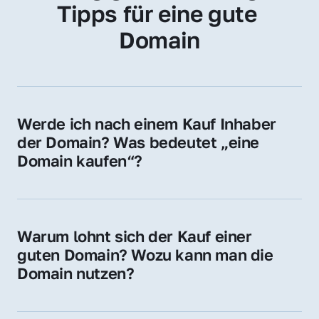
Tipps für eine gute 
Domain
Werde ich nach einem Kauf Inhaber 
der Domain? Was bedeutet „eine 
Domain kaufen“?
Ja, Sie werden der offizielle Domain-Inhaber. 
Sie erhalten alle Rechte zur Nutzung, 
Verwaltung oder Weiterveräußerung der 
Warum lohnt sich der Kauf einer 
Domain.
guten Domain? Wozu kann man die 
Domain nutzen?
Eine starke Domain steigert Sichtbarkeit, 
Vertrauen und Markenwert. Nutzen Sie sie 