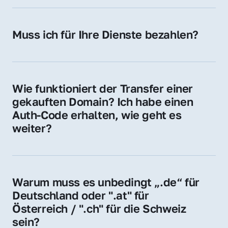
späteren Betrieb der Domain (z. B. beim 
Hosting-Anbieter) fallen geringe laufende 
Muss ich für Ihre Dienste bezahlen?
Gebühren an. Diese bewegen sich für .de 
Nein, bei uns zahlen Sie nur den Kaufpreis 
Domains bei ca. 5€ / Jahr
der Domain – ohne zusätzliche Vermittlungs- 
oder Servicegebühren.
Wie funktioniert der Transfer einer 
gekauften Domain? Ich habe einen 
Auth-Code erhalten, wie geht es 
weiter?
Mit dem Auth-Code beauftragen Sie Ihren 
Provider, die Domain zu übernehmen. Gerne 
begleiten wir Sie bei diesem einfachen und 
Warum muss es unbedingt „.de“ für 
schnellen Prozess.
Deutschland oder ".at" für 
Österreich / ".ch" für die Schweiz 
sein?