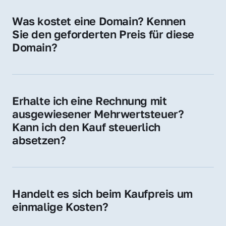
für Ihre Website, Weiterleitung, E-Mail-
Was kostet eine Domain? Kennen 
Adressen oder als digitale Investition.
Sie den geforderten Preis für diese 
Domain?
Der Preis variiert je nach Domain. Für diese 
Domain liegt ein konkreter Kaufpreis vor – 
kontaktieren Sie uns gerne für ein 
Erhalte ich eine Rechnung mit 
unverbindliches Angebot.
ausgewiesener Mehrwertsteuer? 
Kann ich den Kauf steuerlich 
absetzen?
Ja, Sie erhalten eine Rechnung mit MwSt. 
Für Unternehmen ist der Kauf in der Regel 
steuerlich absetzbar.
Handelt es sich beim Kaufpreis um 
einmalige Kosten?
Ja. Der Kaufpreis ist einmalig. Nur beim 